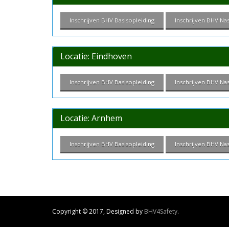
Inschrijven BHV Basisopleiding
Inschrijven BHV Na
Locatie: Eindhoven
Inschrijven BHV Basisopleiding
Inschrijven BHV Na
Locatie: Arnhem
Inschrijven BHV Basisopleiding
Inschrijven BHV Na
Copyright © 2017, Designed by
BHV4Safety
.