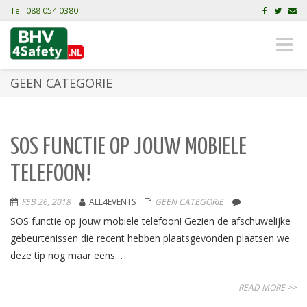
Tel: 088 054 0380
Toggle
naviga
GEEN CATEGORIE
SOS FUNCTIE OP JOUW MOBIELE
TELEFOON!
FEB 26, 2018
ALL4EVENTS
GEEN CATEGORIE
SOS functie op jouw mobiele telefoon! Gezien de afschuwelijke
gebeurtenissen die recent hebben plaatsgevonden plaatsen we
deze tip nog maar eens…
READ MORE >>