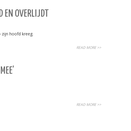
D EN OVERLIJDT
zijn hoofd kreeg.
READ MORE >>
MEE’
READ MORE >>