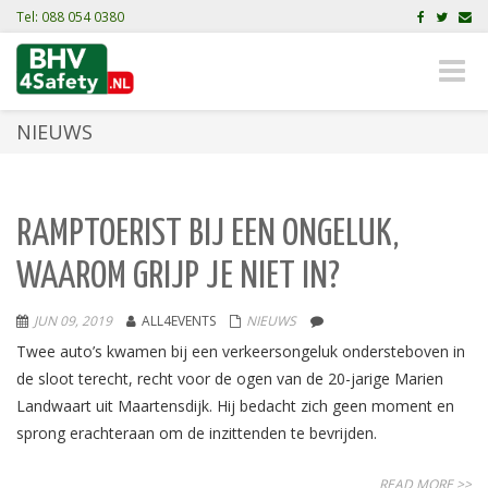
Tel: 088 054 0380
Toggle
naviga
NIEUWS
RAMPTOERIST BIJ EEN ONGELUK,
WAAROM GRIJP JE NIET IN?
JUN 09, 2019
ALL4EVENTS
NIEUWS
Twee auto’s kwamen bij een verkeersongeluk ondersteboven in
de sloot terecht, recht voor de ogen van de 20-jarige Marien
Landwaart uit Maartensdijk. Hij bedacht zich geen moment en
sprong erachteraan om de inzittenden te bevrijden.
READ MORE >>