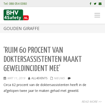
Tel: 088 054 0380
Toggle
naviga
GOUDEN GIRAFFE
‘RUIM 60 PROCENT VAN
DOKTERSASSISTENTEN MAAKT
GEWELDINCIDENT MEE’
MRT 11, 2019
ALL4EVENTS
NIEUWS
Circa 62 procent van de doktersassistenten heeft in de
afgelopen twee jaar te maken gehad met geweld.
READ MORE >>