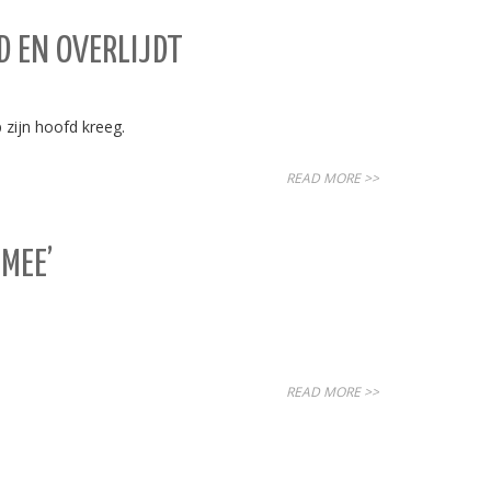
D EN OVERLIJDT
zijn hoofd kreeg.
READ MORE >>
MEE’
READ MORE >>