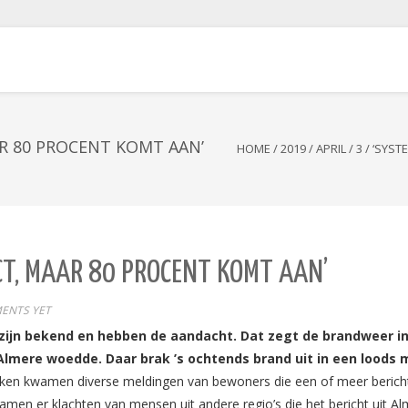
AR 80 PROCENT KOMT AAN’
HOME
/
2019
/
APRIL
/
3
/
‘SYST
ECT, MAAR 80 PROCENT KOMT AAN’
ENTS YET
ijn bekend en hebben de aandacht. Dat zegt de brandweer in
lmere woedde. Daar brak ’s ochtends brand uit in een loods 
wijken kwamen diverse meldingen van bewoners die een of meer beric
kwamen er klachten van mensen uit andere regio’s die het bericht uit 