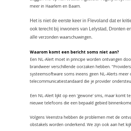
meer in Haarlem en Baarn.
Het is niet de eerste keer in Flevoland dat er k
ook terecht bij inwoners van Lelystad, Dronten 
verzonden waarschuwingen
alle
.
Waarom komt een bericht soms niet aan?
Een NL-Alert moet in principe worden ontvangen door 
brandweer verschillende oorzaken hebben. “Provider
systeemsoftware soms ineens geen NL-Alerts meer on
telecommunicatiestandaard die je provider ondersteun
Een NL-Alert lijkt op een ‘gewone’ sms, maar komt te
nieuwe telefoons die een bepaald gebied binnenkomen. 
Volgens Veenstra hebben de problemen met de ontvang
obstakels worden onderkend. We zijn ook aan het kijk