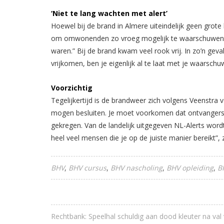
‘Niet te lang wachten met alert’
Hoewel bij de brand in Almere uiteindelijk geen grote
om omwonenden zo vroeg mogelijk te waarschuwen. D
waren.” Bij de brand kwam veel rook vrij. In zo’n geval
vrijkomen, ben je eigenlijk al te laat met je waarschu
Voorzichtig
Tegelijkertijd is de brandweer zich volgens Veenstra 
mogen besluiten. Je moet voorkomen dat ontvangers 
gekregen. Van de landelijk uitgegeven NL-Alerts word
heel veel mensen die je op de juiste manier bereikt”, 
BHV
BHV cursus
BHV nascholing
BHV opleiding
B
Rechtbank: Speelhal schuldig aan dood kleuter na val