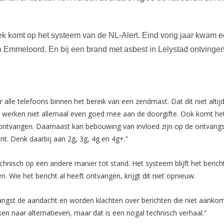
ritiek komt op het systeem van de NL-Alert. Eind vorig jaar kwa
en Emmeloord. En bij een brand met asbest in Lelystad ontving
alle telefoons binnen het bereik van een zendmast. Dat dit niet altij
s werken niet allemaal even goed mee aan de doorgifte. Ook komt he
tvangen. Daarnaast kan bebouwing van invloed zijn op de ontvangst
t. Denk daarbij aan 2g, 3g, 4g en 4g+.”
chnisch op een andere manier tot stand. Het systeem blijft het beri
Wie het bericht al heeft ontvangen, krijgt dit niet opnieuw.
st de aandacht en worden klachten over berichten die niet aankomen a
en naar alternatieven, maar dat is een nogal technisch verhaal.”