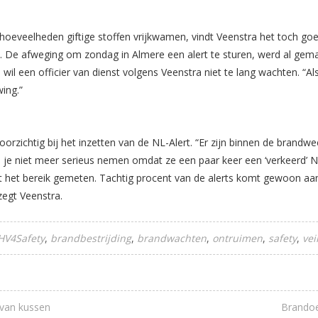
 hoeveelheden giftige stoffen vrijkwamen, vindt Veenstra het toch goed
e afweging om zondag in Almere een alert te sturen, werd al gema
 wil een officier van dienst volgens Veenstra niet te lang wachten. “Al
wing.”
voorzichtig bij het inzetten van de NL-Alert. “Er zijn binnen de brand
je niet meer serieus nemen omdat ze een paar keer een ‘verkeerd’ N
t het bereik gemeten. Tachtig procent van de alerts komt gewoon aan 
zegt Veenstra.
HV4Safety
brandbestrijding
brandwachten
ontruimen
safety
vei
 van kussen
Brandoe