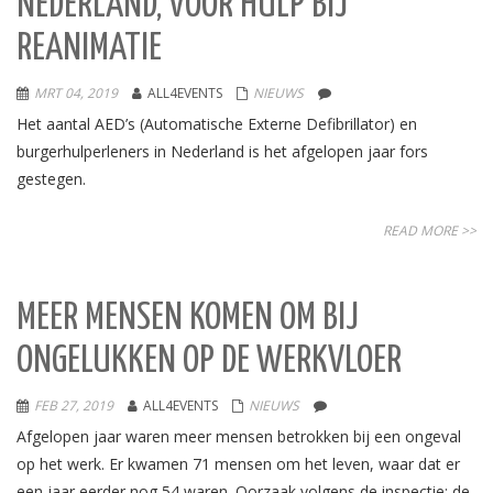
NEDERLAND, VOOR HULP BIJ
REANIMATIE
MRT 04, 2019
ALL4EVENTS
NIEUWS
Het aantal AED’s (Automatische Externe Defibrillator) en
burgerhulperleners in Nederland is het afgelopen jaar fors
gestegen.
READ MORE >>
MEER MENSEN KOMEN OM BIJ
ONGELUKKEN OP DE WERKVLOER
FEB 27, 2019
ALL4EVENTS
NIEUWS
Afgelopen jaar waren meer mensen betrokken bij een ongeval
op het werk. Er kwamen 71 mensen om het leven, waar dat er
een jaar eerder nog 54 waren. Oorzaak volgens de inspectie: de