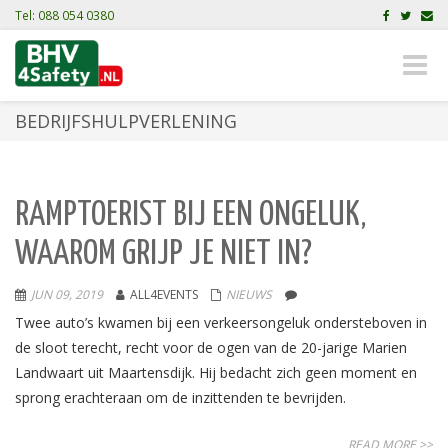
Tel: 088 054 0380
Toggle
naviga
BEDRIJFSHULPVERLENING
RAMPTOERIST BIJ EEN ONGELUK,
WAAROM GRIJP JE NIET IN?
JUN 09, 2019
ALL4EVENTS
NIEUWS
Twee auto’s kwamen bij een verkeersongeluk ondersteboven in
de sloot terecht, recht voor de ogen van de 20-jarige Marien
Landwaart uit Maartensdijk. Hij bedacht zich geen moment en
sprong erachteraan om de inzittenden te bevrijden.
READ MORE >>